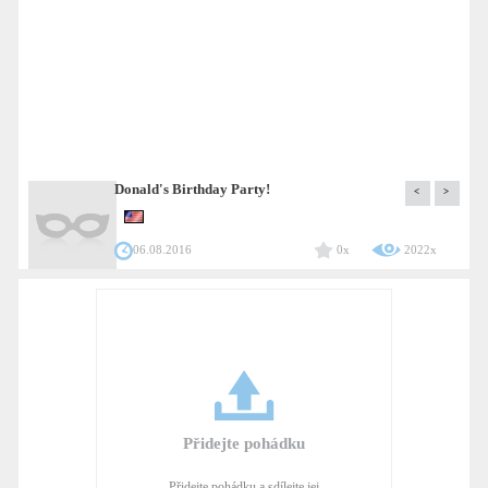
Donald's Birthday Party!
<
>
06.08.2016
0x
2022x
Přidejte pohádku
Přidejte pohádku a sdílejte jej