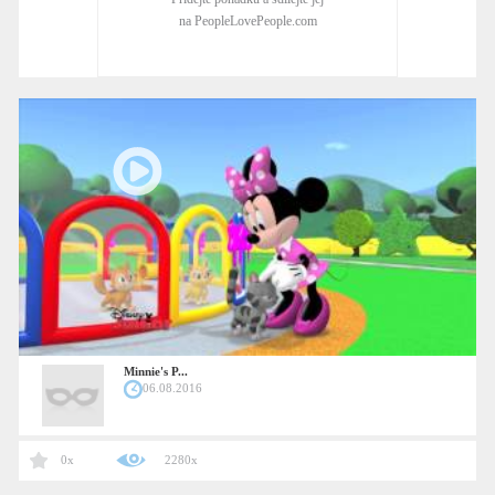
na PeopleLovePeople.com
Minnie's P...
06.08.2016
0x
2280x