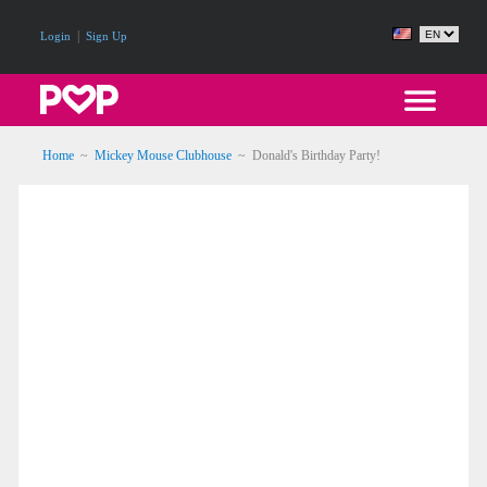
|
Login
Sign Up
Home
~
Mickey Mouse Clubhouse
~
Donald's Birthday Party!