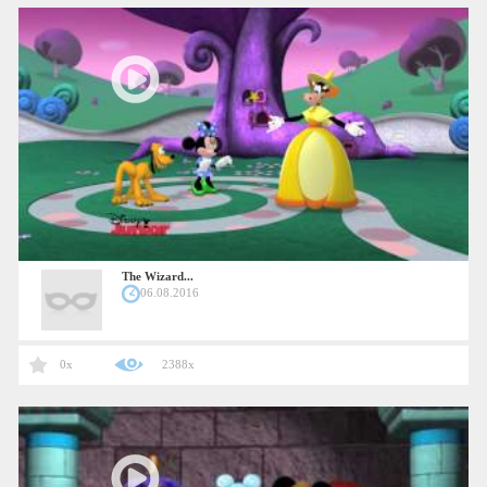
The Wizard...
06.08.2016
0x
2388x