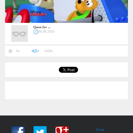
Quest for ...
06.08.2016
0x
1426x
About