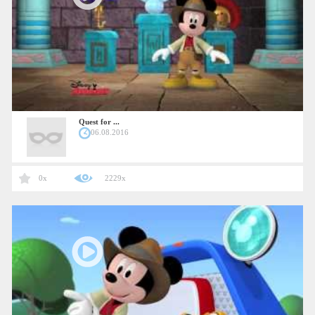
Quest for ...
06.08.2016
0x
2229x